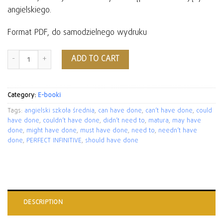
angielskiego.
Format PDF, do samodzielnego wydruku
ADD TO CART
Category:
E-booki
Tags:
angielski szkoła średnia
,
can have done
,
can’t have done
,
could
have done
,
couldn’t have done
,
didn’t need to
,
matura
,
may have
done
,
might have done
,
must have done
,
need to
,
needn’t have
done
,
PERFECT INFINITIVE
,
should have done
DESCRIPTION