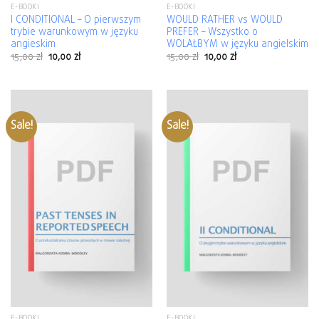
E-BOOKI
E-BOOKI
I CONDITIONAL – O pierwszym
WOULD RATHER vs WOULD
trybie warunkowym w języku
PREFER – Wszystko o
angieskim
WOLAŁBYM w języku angielskim
15,00
zł
10,00
zł
15,00
zł
10,00
zł
Sale!
Sale!
E-BOOKI
E-BOOKI