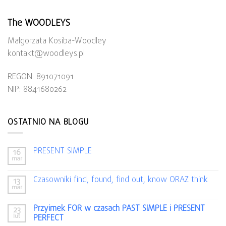
The WOODLEYS
Małgorzata Kosiba-Woodley
kontakt@woodleys.pl
REGON: 891071091
NIP: 8841680262
OSTATNIO NA BLOGU
PRESENT SIMPLE
16
mar
Czasowniki find, found, find out, know ORAZ think
13
mar
Przyimek FOR w czasach PAST SIMPLE i PRESENT
23
lut
PERFECT