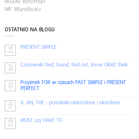
REGON: 891071091
NIP: 8841680262
OSTATNIO NA BLOGU
PRESENT SIMPLE
16
mar
Czasowniki find, found, find out, know ORAZ think
13
mar
Przyimek FOR w czasach PAST SIMPLE i PRESENT
23
lut
PERFECT
A, AN, THE – przedimki niekreślone i określone
23
lis
MUST czy HAVE TO
18
wrz