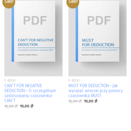
Sale!
Sale!
E-BOOKI
E-BOOKI
CAN’T FOR NEGATIVE
MUST FOR DEDUCTION – Jak
DEDUCTION – O szczególnym
wyrażać wnioski przy pomocy
zastosowaniu czasownika
czasownika MUST
CAN’T
15,00
zł
10,00
zł
15,00
zł
10,00
zł