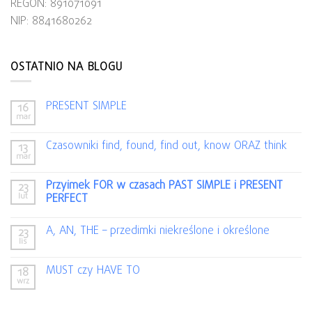
REGON: 891071091
NIP: 8841680262
OSTATNIO NA BLOGU
PRESENT SIMPLE
16
mar
Czasowniki find, found, find out, know ORAZ think
13
mar
Przyimek FOR w czasach PAST SIMPLE i PRESENT
23
lut
PERFECT
A, AN, THE – przedimki niekreślone i określone
23
lis
MUST czy HAVE TO
18
wrz